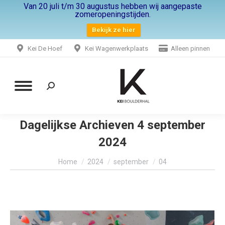
Van 20 juli t/m 30 augustus hebben wij aangepaste
zomeropeningstijden.
Bekijk ze hier
Kei De Hoef
Kei Wagenwerkplaats
Alleen pinnen
Zoeken:
Dagelijkse Archieven
4 september
2024
Je bent hier:
Home
2024
september
04