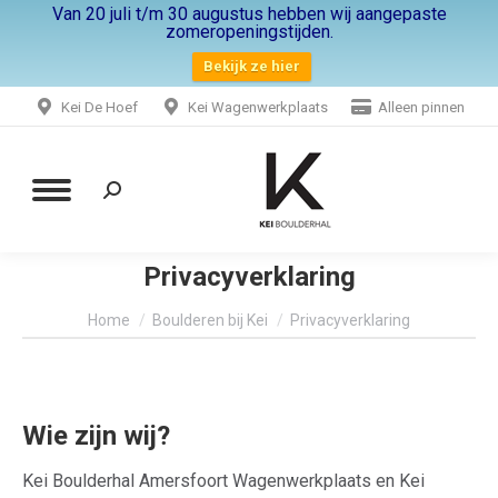
Van 20 juli t/m 30 augustus hebben wij aangepaste
zomeropeningstijden.
Bekijk ze hier
Kei De Hoef
Kei Wagenwerkplaats
Alleen pinnen
Zoeken:
Privacyverklaring
Je bent hier:
Home
Boulderen bij Kei
Privacyverklaring
Wie zijn wij?
Kei Boulderhal Amersfoort Wagenwerkplaats en Kei