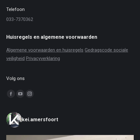
Telefoon
033-7370362
Huisregels en algemene voorwaarden
Algemene voorwaarden en huisregels
Gedragscode sociale
veiligheid
Privacyverklaring
Volg ons
Vind ons op:
Facebook
YouTube
Instagram
page
page
page
opens
opens
opens
kei.amersfoort
in
in
in
new
new
new
window
window
window