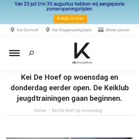
Van 20 juli t/m 30 augustus hebben wij aangepaste
zomeropeningstijden.
Bekijk ze hier
Kei De Hoef
Kei Wagenwerkplaats
Alleen pinnen
Zoeken:
Kei De Hoef op woensdag en
donderdag eerder open. De Keiklub
jeugdtrainingen gaan beginnen.
Je bent hier:
Home
Kei De Hoef op woensdag…